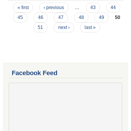
Pages
« first
‹ previous
…
43
44
45
46
47
48
49
50
51
next ›
last »
Facebook Feed