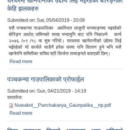
घरघरमा खानेपानीको उद्देश्य लिई भईरहेको बोरिंङ्गका
केहि झलकहरु
Submitted on:
Sat, 05/04/2019 - 20:09
यसै पन्चकन्या गाऊपालिका अवस्थित लाकुरी भन्ज्याङ्गमा भइरहेको
बोरिङ्ग अर्थात् जमिनको सतह भन्दामुनि बाट पनि निकाल्ने कार्य
२०७६ /०१ /१८ मा शुरु गरियो। घरघरमा खानेपानीको उद्देश्य लिई
भईरहेको यो कार्यले चाडैनै हरेक घरमा पनि वितरण हुने भनि यसै
खानेपनि समितीका सचिव श्री सिर्जना तामाङ्गले बताएकी छिन्।
Read more
about पन्चकन्या गाऊपालिकाअवस्थित लाकुरी भंज्याँङ्गमा
घरघरमा खानेपानीको उद्देश्य लिई भईरहेको बोरिंङ्गका केहि
झलकहरु
पञ्चकन्या गाउपालिकाको प्रोफाईल
Submitted on:
Sun, 04/21/2019 - 14:19
दस्तावेज:
Nuwakot__Panchakanya_Gaunpalika__np.pdf
Read more
about पञ्चकन्या गाउपालिकाको प्रोफाईल