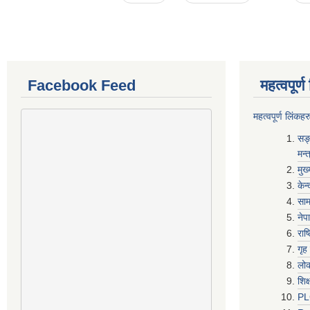
Facebook Feed
महत्वपूर्
महत्वपूर्ण लिंकहर
सङ्
मन्
मुख
केन
साम
नेप
राष
गृह
लो
शिक
P