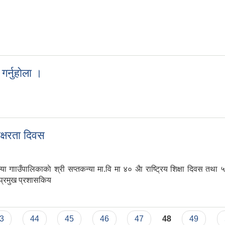
र्नुहाेला ।
 गर्नुहाेला ।
ाक्षरता दिवस
ालिकाकाे श्री सप्तकन्या मा.वि मा ४० अैा राष्ट्रिय शिक्षा दिवस तथा ५३ अै
, प्रमुख प्रशासकिय
 साक्षरता दिवस
3
44
45
46
47
48
49