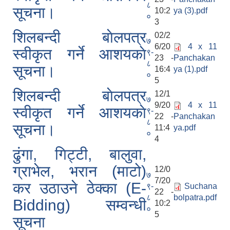
८
सूचना।
10:2
ya (3).pdf
०
3
शिलबन्दी बाेलपत्र
02/2
७
6/20
4 x 11
स्वीकृत गर्ने आशयकाे
९-
23 -
Panchakan
८
सूचना।
16:4
ya (1).pdf
०
5
शिलबन्दी बाेलपत्र
12/1
७
9/20
4 x 11
स्वीकृत गर्ने आशयकाे
९-
22 -
Panchakan
८
सूचना।
11:4
ya.pdf
०
4
ढुंगा, गिट्टी, बालुवा,
ग्राभेल, भरान (माटो)
12/0
७
7/20
कर उठाउने ठेक्का (E-
९-
Suchana
22 -
८
bolpatra.pdf
Bidding) सम्वन्धी
10:2
०
5
सूचना