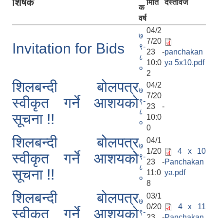
शिर्षक
मिति
दस्तावेज
क
वर्ष
04/2
७
7/20
Invitation for Bids
९-
23 -
panchakan
८
10:0
ya 5x10.pdf
०
2
शिलबन्दी बोलपत्र
04/2
७
7/20
स्वीकृत गर्ने आशयको
९-
23 -
८
सूचना !!
10:0
०
0
शिलबन्दी बोलपत्र
04/1
७
1/20
4 x 10
स्वीकृत गर्ने आशयको
९-
23 -
Panchakan
८
सूचना !!
11:0
ya.pdf
०
8
शिलबन्दी बोलपत्र
03/1
७
0/20
4 x 11
स्वीकृत गर्ने आशयको
९-
23 -
Panchakan