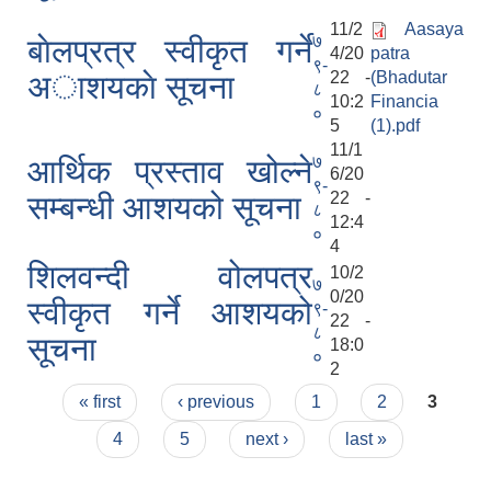
11/2
Aasaya
७
बाेलप्रत्र स्वीकृत गर्ने
4/20
patra
९-
22 -
(Bhadutar
अाशयकाे सूचना
८
10:2
Financia
०
5
(1).pdf
11/1
७
आर्थिक प्रस्ताव खोल्ने
6/20
९-
22 -
सम्बन्धी आशयको सूचना
८
12:4
०
4
शिलवन्दी वोलपत्र
10/2
७
0/20
स्वीकृत गर्ने आशयको
९-
22 -
८
सूचना
18:0
०
2
Pages
« first
‹ previous
1
2
3
4
5
next ›
last »