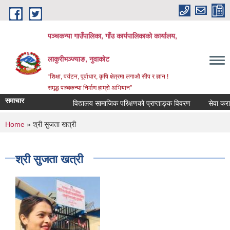
Skip to main content
पञ्‍चकन्या गाउँपालिका, गाँउ कार्यपालिकाको कार्यालय,
लाकुरीभञ्‍ज्याङ, नुवाकोट
“शिक्षा, पर्यटन, पूर्वाधार, कृषि क्षेत्रमा लगाऔ सीप र ज्ञान !
समृद्ध पञ्‍चकन्या निर्माण हाम्रो अभियान”
समाचार
विद्यालय सामाजिक परिक्षणको प्राप्ताङ्क विवरण
सेवा करारमा
You are here
Home
» श्री सुजता खत्री
श्री सुजता खत्री